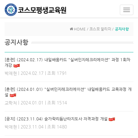
Toggl
navig
HOME / 코스모 알리미 /
공지사항
공지사항
[훈련] (2024.02.17) 내일배움카드 "실버인지레크리에이션" 과정 1회차
개강
| 2024.02.17 | 조회 1791
박재현
[훈련] (2024.01.01) "실버인지레크리에이션" 내일배움카드 교육과정 개
설
| 2024.01.01 | 조회 1514
교학처
[공지] (2023.11.04) 숟가락리듬난타지도사 자격과정 개설
| 2023.11.04 | 조회 1480
박재현