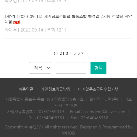
| 2023.09.19 | 조회 1313
박재현
[계약] (2023.09.14) 세계금보건의료 협동조합 행정업무지원 컨설팅 계약
체결
| 2023.09.14 | 조회 1211
박재현
1
[ 2 ]
3
4
5
6
7
검색
이용약관
개인정보취급방침
이메일주소무단수집거부
서울특별시 종로구 종로 350 영창빌딩 5층 1호
｜
회사명 : 뉴던(주)
｜
대표
이사 : 박재현
｜
사업자등록번호 : 207-81-59019
｜
Email :
cosmoedu@naver.com
｜
Tel :
02-6404-3331
｜
Fax : 02-6404-3332
Copyright ⓒ 뉴던(주) All rights reserved.
Designed & Programmed by
WHOIS