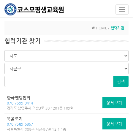
Toggl
navig
HOME /
협력기관
협력기관 찾기
검색
한국엔딩협회
상세보기
070-7699-9414
경기도 남양주시 덕송3로 30 1201동 109호
북콜로지
상세보기
070-7589-6867
서울특별시 성동구 사근동7길 12-1 1층