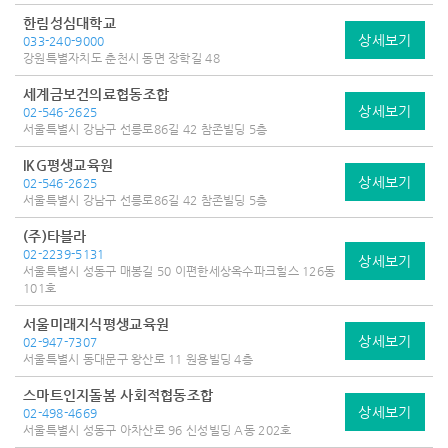
한림성심대학교
상세보기
033-240-9000
강원특별자치도 춘천시 동면 장학길 48
세계금보건의료협동조합
상세보기
02-546-2625
서울특별시 강남구 선릉로86길 42 참존빌딩 5층
IKG평생교육원
상세보기
02-546-2625
서울특별시 강남구 선릉로86길 42 참존빌딩 5층
(주)타블라
02-2239-5131
상세보기
서울특별시 성동구 매봉길 50 이편한세상옥수파크힐스 126동
101호
서울미래지식평생교육원
상세보기
02-947-7307
서울특별시 동대문구 왕산로 11 원용빌딩 4층
스마트인지돌봄 사회적협동조합
상세보기
02-498-4669
서울특별시 성동구 아차산로 96 신성빌딩 A동 202호