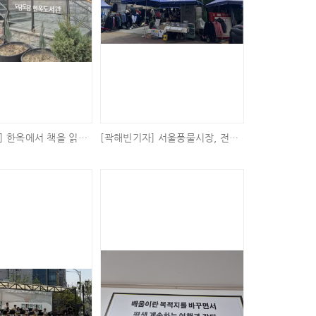
[김화림기자] 한옥에서 책을 읽는 특별한 경험, 도담도담 한옥도서관 탐방기
[곽해빈기자] 서울풍물시장, 전통시장 넘어 지역사회 연계 문화공간으로 기능