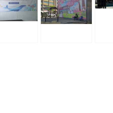
생교육사 실습 후기
[김광진기자] 청년안심주택 건설 현장, 상생의 길을 찾다
[ 1 ]
2
3
4
5
6
7
8
9
10
이용약관
개인정보취급방침
이메일주소무단수집거부