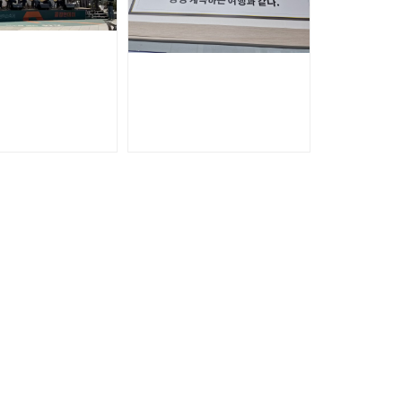
[최수인기자] 은평구, 2026 공감한데이 은평구평생학습축제 '모두를 잇는 한끗' 개최
평생교육 실습후기
검색